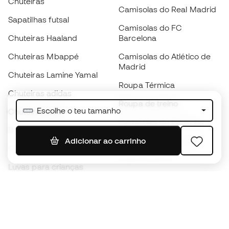
Chuteiras
Camisolas do Real Madrid
Sapatilhas futsal
Camisolas do FC
Chuteiras Haaland
Barcelona
Chuteiras Mbappé
Camisolas do Atlético de
Madrid
Chuteiras Lamine Yamal
Roupa Térmica
Chuteiras adidas
Roupa de treino
Escolhe o teu tamanho
Chuteiras Nike
Camisolas de Espanha
Bolas de futebol
Camisolas de futebol
Adicionar ao carrinho
Chuteiras para crianças
Impermeáveis
Luvas para crianças
Caneleiras
Sapatilhas para crianças
Roupa de guarda-redes
Roupa de futebol para
crianças
Black Friday