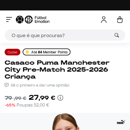
Outlet
Até
84
Member Points
Casaco Puma Manchester
City Pre-Match 2025-2026
Criança
Sê o primeiro a dar uma opinião
27
,
99
€
79
,
99
€
-65%
Poupas
52,00 €