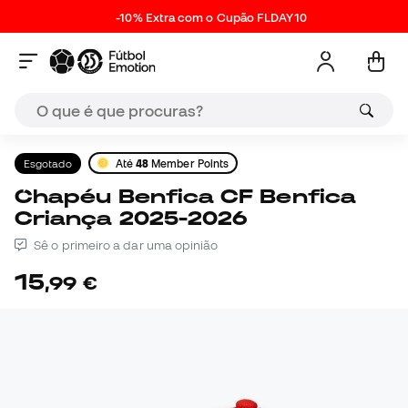
-10% Extra com o Cupão FLDAY10
Esgotado
Até
48
Member Points
Chapéu Benfica CF Benfica
Criança 2025-2026
Sê o primeiro a dar uma opinião
15
,
99
€