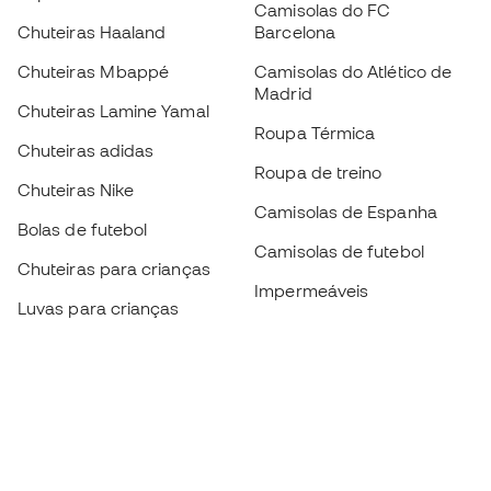
Camisolas do FC
Chuteiras Haaland
Barcelona
Chuteiras Mbappé
Camisolas do Atlético de
Madrid
Chuteiras Lamine Yamal
Roupa Térmica
Chuteiras adidas
Roupa de treino
Chuteiras Nike
Camisolas de Espanha
Bolas de futebol
Camisolas de futebol
Chuteiras para crianças
Impermeáveis
Luvas para crianças
Caneleiras
Sapatilhas para crianças
Roupa de guarda-redes
Roupa de futebol para
crianças
Black Friday
Luvas de guarda-redes