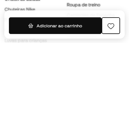
Roupa de treino
Chuteiras Nike
Camisolas de Espanha
Bolas de futebol
Camisolas de futebol
Adicionar ao carrinho
Chuteiras para crianças
Impermeáveis
Luvas para crianças
Caneleiras
Sapatilhas para crianças
Roupa de guarda-redes
Roupa de futebol para
crianças
Black Friday
Luvas de guarda-redes
Torna-te
Member
agora
Acumula pontos e poupa nas tuas compras