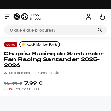
Outlet
Até
24
Member Points
Chapéu Racing de Santander
Fan Racing Santander 2025-
2026
Sê o primeiro a dar uma opinião
7
,
99
€
15
,
99
€
-50%
Poupas
8,00 €