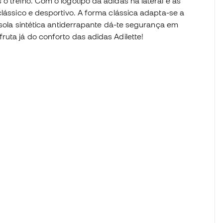
o treino. Com o logótipo da adidas na lateral e as
clássico e desportivo. A forma clássica adapta-se a
a sola sintética antiderrapante dá-te segurança em
ruta já do conforto das adidas Adilette!