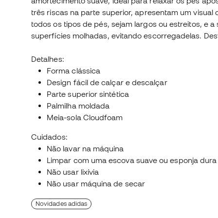
amortecimento suave, ideal para relaxar os pés após 
três riscas na parte superior, apresentam um visual 
todos os tipos de pés, sejam largos ou estreitos, e 
superfícies molhadas, evitando escorregadelas. Desf
Detalhes:
Forma clássica
Design fácil de calçar e descalçar
Parte superior sintética
Palmilha moldada
Meia-sola Cloudfoam
Cuidados:
Não lavar na máquina
Limpar com uma escova suave ou esponja dura
Não usar lixívia
Não usar máquina de secar
Novidades adidas