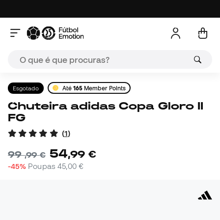
Esgotado
Até
165
Member Points
Chuteira adidas Copa Gloro II
FG
(
1
)
54
,
99
€
99
,
99
€
-45%
Poupas
45,00 €