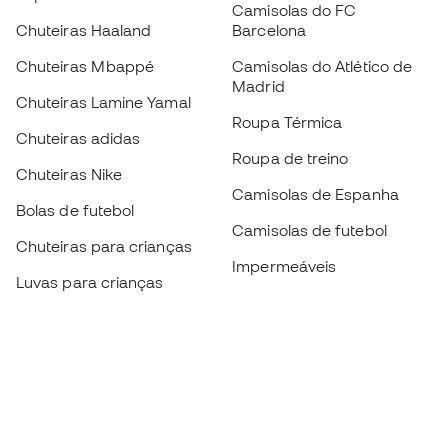
Camisolas do FC
Chuteiras Haaland
Barcelona
Chuteiras Mbappé
Camisolas do Atlético de
Madrid
Chuteiras Lamine Yamal
Roupa Térmica
Chuteiras adidas
Roupa de treino
Chuteiras Nike
Camisolas de Espanha
Bolas de futebol
Camisolas de futebol
Chuteiras para crianças
Impermeáveis
Luvas para crianças
Caneleiras
Sapatilhas para crianças
Roupa de guarda-redes
Roupa de futebol para
crianças
Black Friday
Luvas de guarda-redes