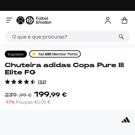
Esgotado
Até
600
Member Points
Chuteira adidas Copa Pure III
Elite FG
(
32
)
199
,
99
€
239
,
99
€
-17%
Poupas
40,00 €