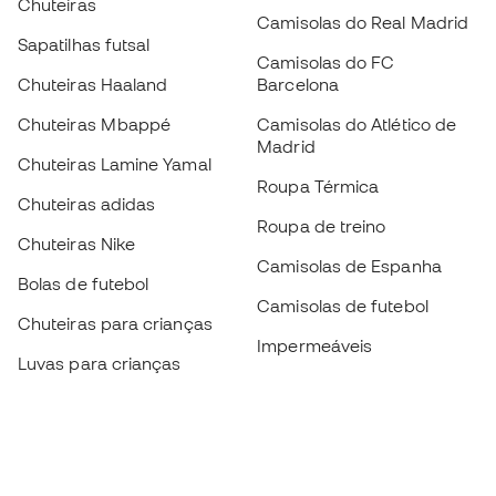
Chuteiras
Camisolas do Real Madrid
Sapatilhas futsal
Camisolas do FC
Chuteiras Haaland
Barcelona
Chuteiras Mbappé
Camisolas do Atlético de
Madrid
Chuteiras Lamine Yamal
Roupa Térmica
Chuteiras adidas
Roupa de treino
Chuteiras Nike
Camisolas de Espanha
Bolas de futebol
Camisolas de futebol
Chuteiras para crianças
Impermeáveis
Luvas para crianças
Caneleiras
Sapatilhas para crianças
Roupa de guarda-redes
Roupa de futebol para
crianças
Black Friday