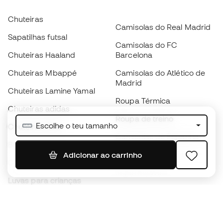
Chuteiras
Camisolas do Real Madrid
Sapatilhas futsal
Camisolas do FC
Chuteiras Haaland
Barcelona
Chuteiras Mbappé
Camisolas do Atlético de
Madrid
Chuteiras Lamine Yamal
Roupa Térmica
Chuteiras adidas
Roupa de treino
Escolhe o teu tamanho
Chuteiras Nike
Camisolas de Espanha
Bolas de futebol
Camisolas de futebol
Adicionar ao carrinho
Chuteiras para crianças
Impermeáveis
Luvas para crianças
Caneleiras
Sapatilhas para crianças
Roupa de guarda-redes
Roupa de futebol para