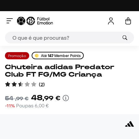
Promoção
Até
147
Member Points
Chuteira adidas Predator
Club FT FG/MG Criança
(
2
)
48
,
99
€
54
,
99
€
-11%
Poupas
6,00 €