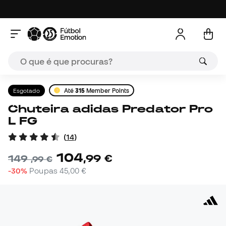
Esgotado
Até
315
Member Points
Chuteira adidas Predator Pro
L FG
(
14
)
104
,
99
€
149
,
99
€
-30%
Poupas
45,00 €