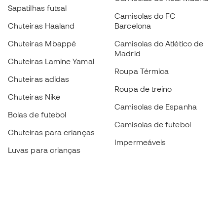
Sapatilhas futsal
Camisolas do FC
Chuteiras Haaland
Barcelona
Chuteiras Mbappé
Camisolas do Atlético de
Madrid
Chuteiras Lamine Yamal
Roupa Térmica
Chuteiras adidas
Roupa de treino
Chuteiras Nike
Camisolas de Espanha
Bolas de futebol
Camisolas de futebol
Chuteiras para crianças
Impermeáveis
Luvas para crianças
Caneleiras
Sapatilhas para crianças
Roupa de guarda-redes
Roupa de futebol para
crianças
Black Friday
Luvas de guarda-redes