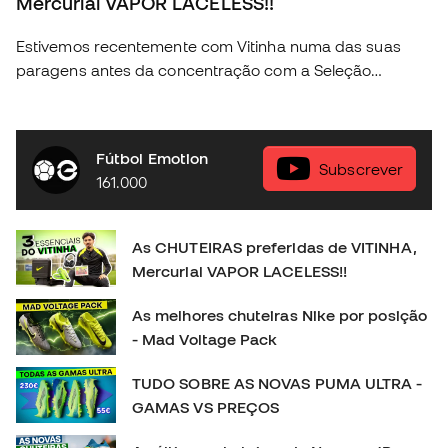
Mercurial VAPOR LACELESS!!
Estivemos recentemente com Vitinha numa das suas
paragens antes da concentração com a Seleção
Portuguesa e conseguimos descubrir algunas das
coisas mais fundamentais na vida do craque da nossa
seleção. Descobre a nova coleção Nike Football na tua
Fútbol Emotion
loja Fútbol Emotion mas perto de ti, ou então na nossa
Subscrever
161.000
loja online em 🛒 https://www.futbolemotion.com/pt
#nikefootball #nikemercurial #vitinha
As CHUTEIRAS preferidas de VITINHA,
Mercurial VAPOR LACELESS!!
As melhores chuteiras Nike por posição
- Mad Voltage Pack
TUDO SOBRE AS NOVAS PUMA ULTRA -
GAMAS VS PREÇOS