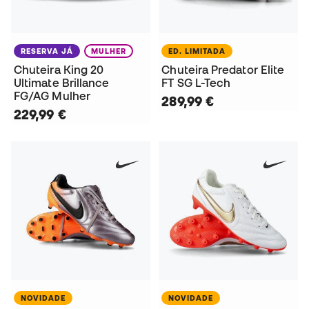
RESERVA JÁ
MULHER
ED. LIMITADA
Chuteira King 20
Chuteira Predator Elite
Ultimate Brillance
FT SG L-Tech
FG/AG Mulher
289,99 €
229,99 €
NOVIDADE
NOVIDADE