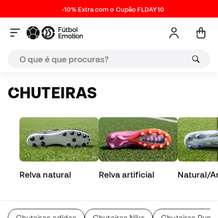
-10% Extra com o Cupão FLDAY10
CHUTEIRAS
Relva natural
Relva artificial
Natural/Art
Chuteiras adidas
Chuteiras Nike
Chuteiras Pum