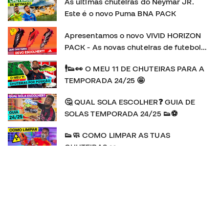
As últimas chuteiras do Neymar JR.
Este é o novo Puma BNA PACK
Apresentamos o novo VIVID HORIZON
PACK - As novas chuteiras de futebol
adidas
🕴👟👀 O MEU 11 DE CHUTEIRAS PARA A
TEMPORADA 24/25 🤩
🤔 QUAL SOLA ESCOLHER❓ GUIA DE
SOLAS TEMPORADA 24/25 👟⚽
👟🧼 COMO LIMPAR AS TUAS
CHUTEIRAS 👀
👕🔍👀 As camisolas do EURO 2024 🆚️
COPA AMÉRICA 2024 🥊💥
🚨🆕️ A Adidas F50 REGRESSA! | HISTÓRIA e REVIEW
da chuteira favorita de MESSI 👟