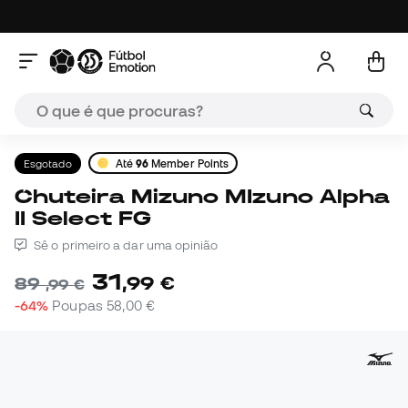
Esgotado
Até
96
Member Points
Chuteira Mizuno MIzuno Alpha
II Select FG
Sê o primeiro a dar uma opinião
31
,
99
€
89
,
99
€
-64%
Poupas
58,00 €