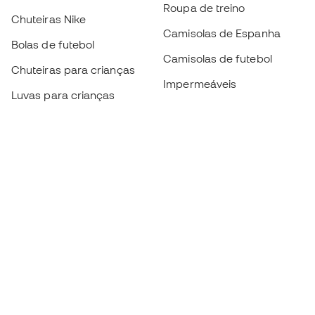
Roupa de treino
Chuteiras Nike
Camisolas de Espanha
Bolas de futebol
Camisolas de futebol
Chuteiras para crianças
Impermeáveis
Luvas para crianças
Caneleiras
Sapatilhas para crianças
Roupa de guarda-redes
Roupa de futebol para
crianças
Black Friday
Luvas de guarda-redes
Torna-te
Member
agora
Acumula pontos e poupa nas tuas compras