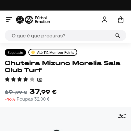
Esgotado
Até
114
Member Points
Chuteira Mizuno Morelia Sala
Club Turf
(
3
)
37
,
99
€
69
,
99
€
-46%
Poupas
32,00 €