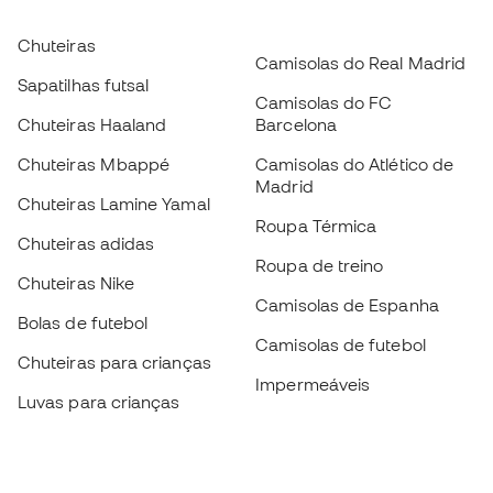
Chuteiras
Camisolas do Real Madrid
Sapatilhas futsal
Camisolas do FC
Chuteiras Haaland
Barcelona
Chuteiras Mbappé
Camisolas do Atlético de
Madrid
Chuteiras Lamine Yamal
Roupa Térmica
Chuteiras adidas
Roupa de treino
Chuteiras Nike
Camisolas de Espanha
Bolas de futebol
Camisolas de futebol
Chuteiras para crianças
Impermeáveis
Luvas para crianças
Caneleiras
Sapatilhas para crianças
Roupa de guarda-redes
Roupa de futebol para