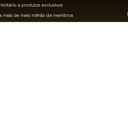
oritário a produtos exclusivos
a mais de meio milhão de membros
Ajudamos-te?
Fútbol Emot
Apoio ao cliente
Comunidade
Trocas e devoluções
Trabalha co
Guia de material de futebol
Condições g
venda
Equivalência de tamanhos de
chuteiras
Política de c
Compliance
Politica de p
Livro de Reclamações Eletrónico
Aviso legal