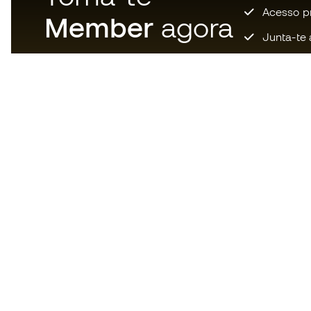
Acesso pri
Member
agora
Junta-te 
Descarrega agora a app dos
loucos por material de futebol e
desfruta de compras mais
rápidas e confortáveis.