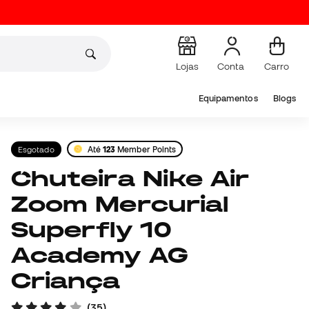
Lojas
Conta
Carro
Equipamentos
Blogs
Esgotado
Até
123
Member Points
Chuteira Nike Air
Zoom Mercurial
Superfly 10
Academy AG
Criança
(
35
)