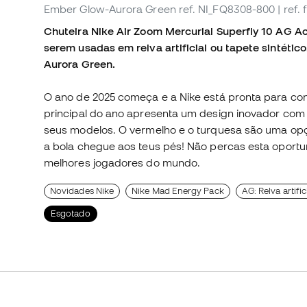
Ember Glow-Aurora Green
ref. NI_FQ8308-800
| ref
Chuteira Nike Air Zoom Mercurial Superfly 10 AG A
serem usadas em relva artificial ou tapete sintéti
Aurora Green.
O ano de 2025 começa e a Nike está pronta para con
principal do ano apresenta um design inovador co
seus modelos. O vermelho e o turquesa são uma opçã
a bola chegue aos teus pés! Não percas esta oport
melhores jogadores do mundo.
Novidades Nike
Nike Mad Energy Pack
AG: Relva artific
Esgotado