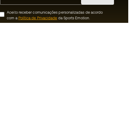
Aceito receber comunicações personalizadas de acordo
com a
Política de Privacidade
da Sports Emotion.
ion
#BeTheBest
 member
Na Sports Emotion promovemos uma
cultura de vida desportiva orientada para
nnosco
alcançar a felicidade plena do desportista,
graças ao ecossistema criado pela
erais de compra e
especialização de cada uma das marcas
que fazem parte do grupo.
ookies
Ver todas as lojas
rivacidade
Basketball Emotion