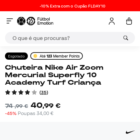
-10% Extra com o Cupão FLDAY10
Esgotado
Até
123
Member Points
Chuteira Nike Air Zoom
Mercurial Superfly 10
Academy Turf Criança
(
35
)
40
,
99
€
74
,
99
€
-45%
Poupas
34,00 €