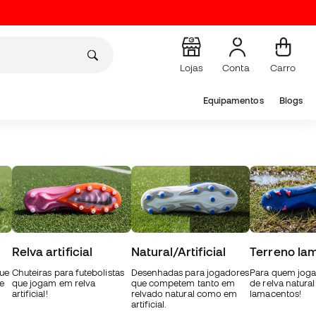
Lojas
Conta
Carro
Equipamentos
Blogs
Relva artificial
Natural/Artificial
Terreno la
que
Chuteiras para futebolistas
Desenhadas para jogadores
Para quem jog
e
que jogam em relva
que competem tanto em
de relva natura
artificial!
relvado natural como em
lamacentos!
artificial.