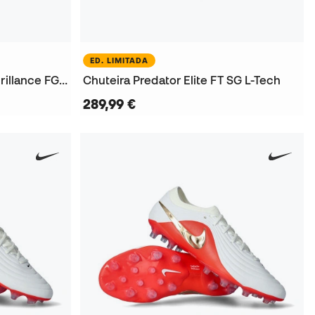
ED. LIMITADA
Chuteira King 20 Ultimate Brillance FG/AG Mulher
Chuteira Predator Elite FT SG L-Tech
289,99 €