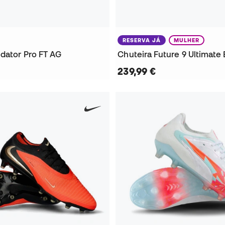
RESERVA JÁ
MULHER
edator Pro FT AG
239,99 €