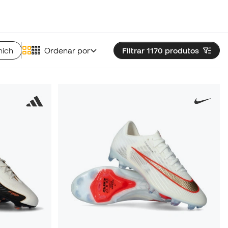
nich
Chuteiras Skechers
Ordenar por
Chuteiras New Balance
Filtrar 1170
produtos