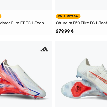
ED. LIMITADA
dator Elite FT FG L-Tech
Chuteira F50 Elite FG L-Tec
279,99 €