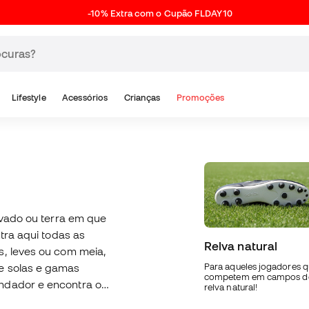
-10% Extra com o Cupão FLDAY10
Lifestyle
Acessórios
Crianças
Promoções
elvado ou terra em que
ntra aqui todas as
Relva natural
s, leves ou com meia,
e solas e gamas
Para aqueles jogadores 
competem em campos d
endador e encontra o
relva natural!