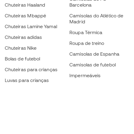
Chuteiras Haaland
Barcelona
Chuteiras Mbappé
Camisolas do Atlético de
Madrid
Chuteiras Lamine Yamal
Roupa Térmica
Chuteiras adidas
Roupa de treino
Chuteiras Nike
Camisolas de Espanha
Bolas de futebol
Camisolas de futebol
Chuteiras para crianças
Impermeáveis
Luvas para crianças
Caneleiras
Sapatilhas para crianças
Roupa de guarda-redes
Roupa de futebol para
crianças
Black Friday
Luvas de guarda-redes