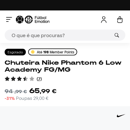
Esgotado
Até
198
Member Points
Chuteira Nike Phantom 6 Low
Academy FG/MG
(
7
)
65
,
99
€
94
,
99
€
-31%
Poupas
29,00 €