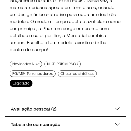
lançamento do ano: o “Prism Pack”. Desta vez, a
marca americana aposta em tons claros, criando
um design único e atrativo para cada um dos três
modelos. O modelo Tiempo adota o azul-claro como
cor principal, a Phantom surge em creme com
detalhes rosa e, por fim, a Mercurial combina
ambos. Escolhe o teu modelo favorito e brilha
dentro de campo!
Novidades Nike
NIKE PRISM PACK
FG/MG: Terrenos duros
Chuteiras sintéticas
Esgotado
Avaliação pessoal (2)
Tabela de comparação