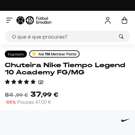
Esgotado
Até
114
Member Points
Chuteira Nike Tiempo Legend
10 Academy FG/MG
(
2
)
37
,
99
€
84
,
99
€
-55%
Poupas
47,00 €