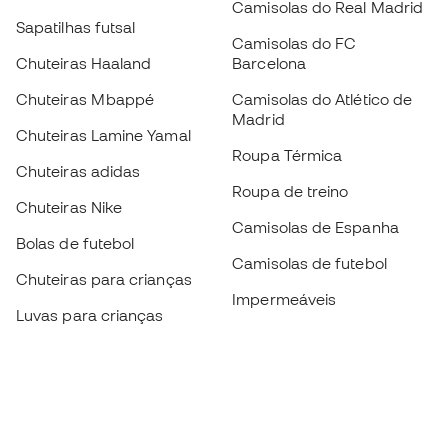
Camisolas do Real Madrid
Sapatilhas futsal
Camisolas do FC
Chuteiras Haaland
Barcelona
Chuteiras Mbappé
Camisolas do Atlético de
Madrid
Chuteiras Lamine Yamal
Roupa Térmica
Chuteiras adidas
Roupa de treino
Chuteiras Nike
Camisolas de Espanha
Bolas de futebol
Camisolas de futebol
Chuteiras para crianças
Impermeáveis
Luvas para crianças
Caneleiras
Sapatilhas para crianças
Roupa de guarda-redes
Roupa de futebol para
crianças
Black Friday
Luvas de guarda-redes