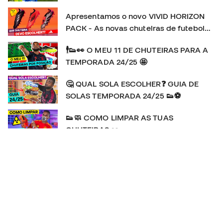
Apresentamos o novo VIVID HORIZON
PACK - As novas chuteiras de futebol
adidas
🕴👟👀 O MEU 11 DE CHUTEIRAS PARA A
TEMPORADA 24/25 🤩
🤔 QUAL SOLA ESCOLHER❓ GUIA DE
SOLAS TEMPORADA 24/25 👟⚽
👟🧼 COMO LIMPAR AS TUAS
CHUTEIRAS 👀
👕🔍👀 As camisolas do EURO 2024 🆚️
COPA AMÉRICA 2024 🥊💥
🚨🆕️ A Adidas F50 REGRESSA! | HISTÓRIA e REVIEW
da chuteira favorita de MESSI 👟