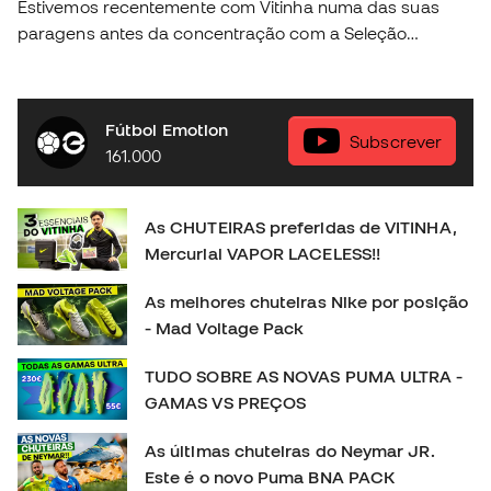
Estivemos recentemente com Vitinha numa das suas
paragens antes da concentração com a Seleção
Portuguesa e conseguimos descubrir algunas das
coisas mais fundamentais na vida do craque da nossa
seleção. Descobre a nova coleção Nike Football na tua
Fútbol Emotion
loja Fútbol Emotion mas perto de ti, ou então na nossa
Subscrever
161.000
loja online em 🛒 https://www.futbolemotion.com/pt
#nikefootball #nikemercurial #vitinha
As CHUTEIRAS preferidas de VITINHA,
Mercurial VAPOR LACELESS!!
As melhores chuteiras Nike por posição
- Mad Voltage Pack
TUDO SOBRE AS NOVAS PUMA ULTRA -
GAMAS VS PREÇOS
As últimas chuteiras do Neymar JR.
Este é o novo Puma BNA PACK