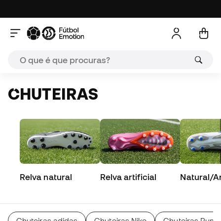
CHUTEIRAS
Relva natural
Relva artificial
Natural/Art
Chuteiras adidas
Chuteiras Nike
Chuteiras Pum