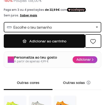
-60%
Poupas
138,00 €
Escolhe o teu tamanho
Adicionar ao carrinho
Personaliza ao teu gosto
Adicionar
A partir de apenas 4,99 €
Outras cores
Outras solas