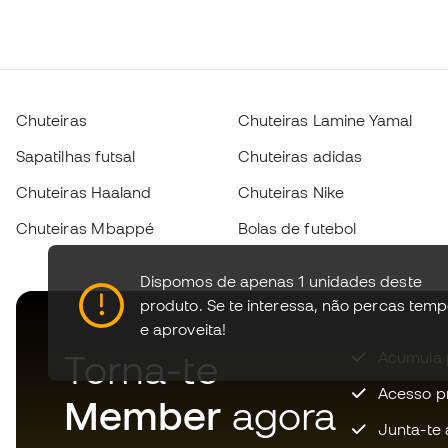
Chuteiras
Chuteiras Lamine Yamal
Sapatilhas futsal
Chuteiras adidas
Chuteiras Haaland
Chuteiras Nike
Chuteiras Mbappé
Bolas de futebol
Dispomos de apenas 1 unidades deste
produto.
Se te interessa, não percas tem
e aproveita!
Torna-te
Acumula 
Acesso pri
Member
agora
Junta-te 