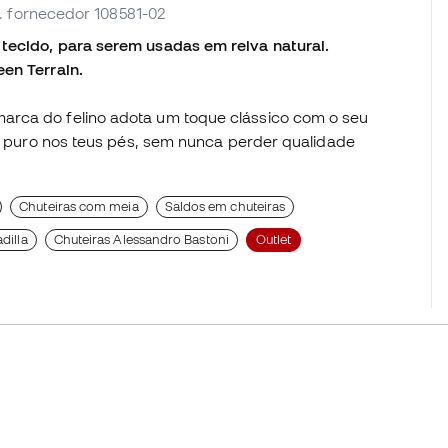
f. fornecedor 108581-02
tecido, para serem usadas em relva natural.
en Terrain.
arca do felino adota um toque clássico com o seu
ais puro nos teus pés, sem nunca perder qualidade
Chuteiras com meia
Saldos em chuteiras
dilla
Chuteiras Alessandro Bastoni
Outlet