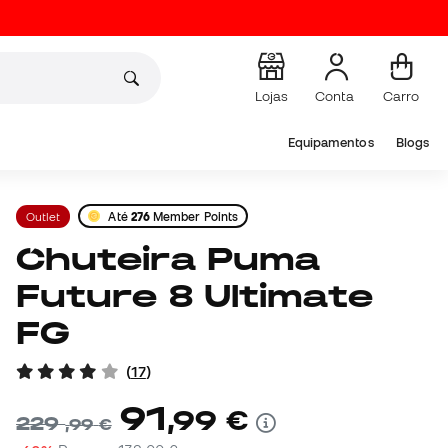
Lojas
Conta
Carro
Equipamentos
Blogs
Outlet
Até
276
Member Points
Chuteira Puma
Future 8 Ultimate
FG
(
17
)
91
,
99
€
229
,
99
€