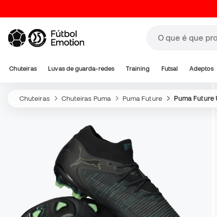
Chuteiras
Luvas de guarda-redes
Training
Futsal
Adeptos
Chuteiras
Chuteiras Puma
Puma Future
Puma Future 