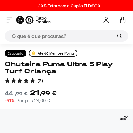
-10% Extra com o Cupão FLDAY10
Esgotado
Até
66
Member Points
Chuteira Puma Ultra 5 Play
Turf Criança
(
3
)
21
,
99
€
44
,
99
€
-51%
Poupas
23,00 €