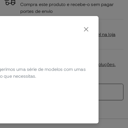
Compra este produto e recebe-o sem pagar
portes de envio
Disponibilidade em loja
Verifica se este produto está disponível na loja
mais próxima de ti.
Primeira troca de tamanho gratuita.
Mais detalhes na nossa
política de devoluções.
sugerimos uma série de modelos com umas
*Não aplicável a productos personalizados.
o que necessitas.
Ver produtos semelhantes