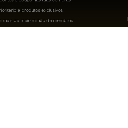
oritário a produtos exclusivos
a mais de meio milhão de membros
Ajudamos-te?
Fútbol Emot
Apoio ao cliente
Comunidade
Trocas e devoluções
Trabalha co
Guia de material de futebol
Condições g
venda
Equivalência de tamanhos de
chuteiras
Política de c
Compliance
Politica de p
Livro de Reclamações Eletrónico
Aviso legal