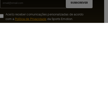
SUBSCREVER
Aceito receber comunicações personalizadas de acordo
com a
Política de Privacidade
da Sports Emotion.
ion
#BeTheBest
 member
Na Sports Emotion promovemos uma
cultura de vida desportiva orientada para
nnosco
alcançar a felicidade plena do desportista,
graças ao ecossistema criado pela
erais de compra e
especialização de cada uma das marcas
que fazem parte do grupo.
ookies
Ver todas as lojas
rivacidade
Basketball Emotion