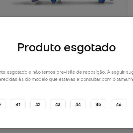
Produto esgotado
imagens (3)
Avaliação pessoal (12)
Tabela de comparação
te esgotado e não temos previsão de reposição. A seguir 
parecidas às do modelo que estavas a consultar com o tamanh
0
41
42
43
44
45
46