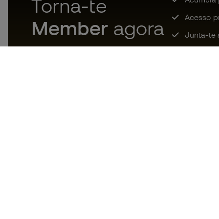
Torna-te
Acesso pri
Member
agora
Junta-te 
Descarrega agora a app dos
loucos por material de futebol e
desfruta de compras mais
rápidas e confortáveis.