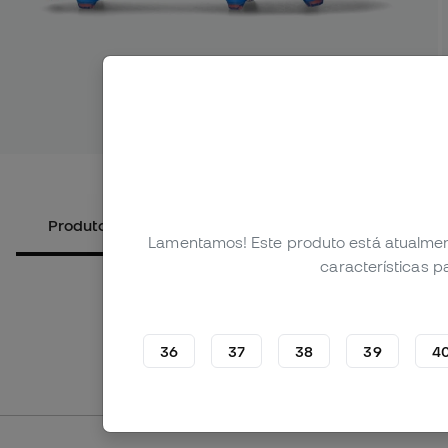
Ver mais 
Produtos alternativos
Sobre o produto
Lamentamos! Este produto está atualmen
características 
36
37
38
39
4