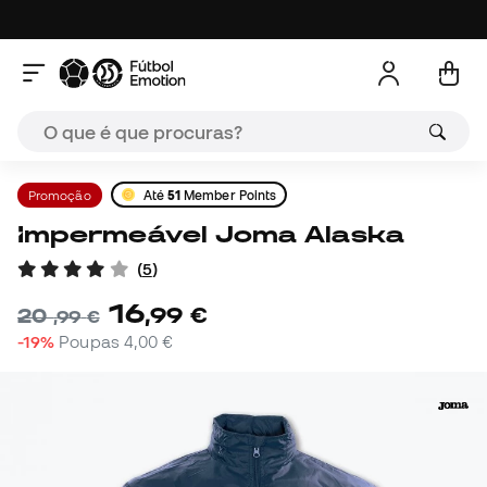
Promoção
Até
51
Member Points
Impermeável Joma Alaska
(
5
)
16
,
99
€
20
,
99
€
-19%
Poupas
4,00 €