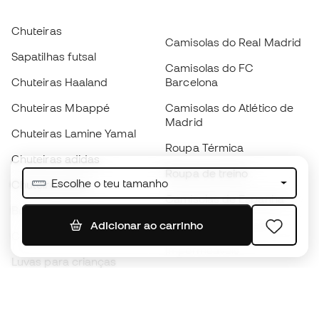
Chuteiras
Camisolas do Real Madrid
Sapatilhas futsal
Camisolas do FC
Chuteiras Haaland
Barcelona
Chuteiras Mbappé
Camisolas do Atlético de
Madrid
Chuteiras Lamine Yamal
Roupa Térmica
Chuteiras adidas
Roupa de treino
Escolhe o teu tamanho
Chuteiras Nike
Camisolas de Espanha
Bolas de futebol
Camisolas de futebol
Adicionar ao carrinho
Chuteiras para crianças
Impermeáveis
Luvas para crianças
Caneleiras
Sapatilhas para crianças
Roupa de guarda-redes
Roupa de futebol para