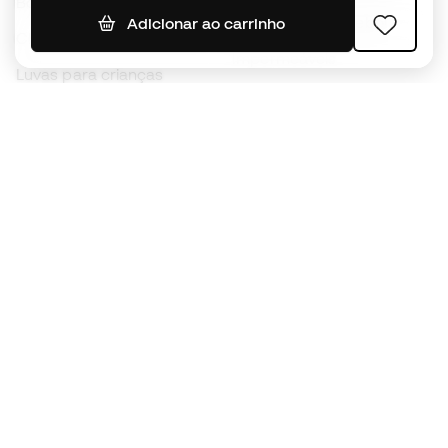
Bolas de futebol
Camisolas de futebol
Adicionar ao carrinho
Chuteiras para crianças
Impermeáveis
Luvas para crianças
Caneleiras
Sapatilhas para crianças
Roupa de guarda-redes
Roupa de futebol para
crianças
Black Friday
Luvas de guarda-redes
Torna-te
Member
agora
Acumula pontos e poupa nas tuas compras
Acesso prioritário a produtos exclusivos
Junta-te a mais de meio milhão de membros