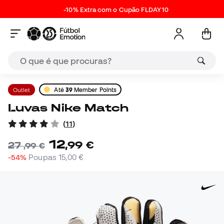
-10% Extra com o Cupão FLDAY10
Outlet
Até
39
Member Points
Luvas Nike Match
(
11
)
12
,
99
€
27
,
99
€
-54%
Poupas
15,00 €