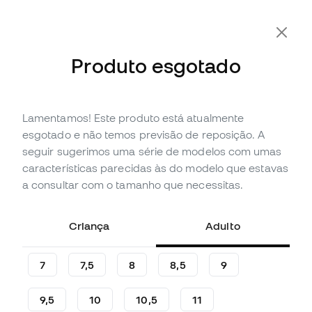
-10% Extra com o Cupão FLDAY10
Produto esgotado
Lamentamos! Este produto está atualmente
Em promoção
Esgotado
Até
57
Member Points
esgotado e não temos previsão de reposição. A
Luvas SP Fútbol Valor
seguir sugerimos uma série de modelos com umas
Competition Protect Criança
características parecidas às do modelo que estavas
a consultar com o tamanho que necessitas.
(
3
)
18
,
99
€
54
,
99
€
Criança
Adulto
-65%
Poupas
36,00 €
7
7,5
8
8,5
9
9,5
10
10,5
11