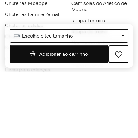
Chuteiras Mbappé
Camisolas do Atlético de
Madrid
Chuteiras Lamine Yamal
Roupa Térmica
Chuteiras adidas
Roupa de treino
Escolhe o teu tamanho
Chuteiras Nike
Camisolas de Espanha
Bolas de futebol
Camisolas de futebol
Adicionar ao carrinho
Chuteiras para crianças
Impermeáveis
Luvas para crianças
Caneleiras
Sapatilhas para crianças
Roupa de guarda-redes
Roupa de futebol para
crianças
Black Friday
Luvas de guarda-redes
Torna-te