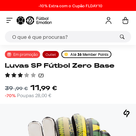
-10% Extra com o Cupão FLDAY10
Em promoção
Outlet
Até
36
Member Points
Luvas SP Fútbol Zero Base
(
7
)
11
,
99
€
39
,
99
€
-70%
Poupas
28,00 €