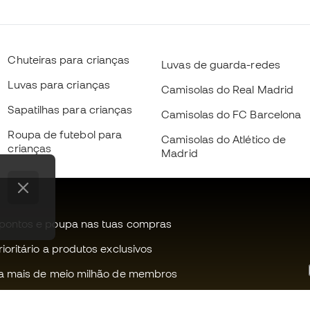
Chuteiras para crianças
Luvas de guarda-redes
Luvas para crianças
Camisolas do Real Madrid
Sapatilhas para crianças
Camisolas do FC Barcelona
Roupa de futebol para
Camisolas do Atlético de
crianças
Madrid
pontos e poupa nas tuas compras
oritário a produtos exclusivos
a mais de meio milhão de membros