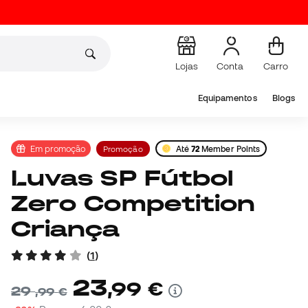
Lojas
Conta
Carro
Equipamentos
Blogs
Em promoção
Promoção
Até
72
Member Points
Luvas SP Fútbol
Zero Competition
Criança
(
1
)
23
,
99
€
29
,
99
€