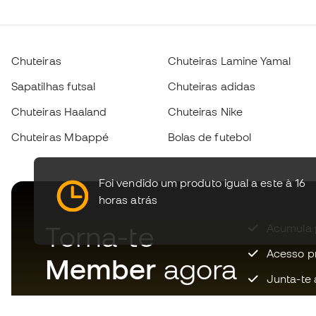
Chuteiras
Chuteiras Lamine Yamal
Sapatilhas futsal
Chuteiras adidas
Chuteiras Haaland
Chuteiras Nike
Chuteiras Mbappé
Bolas de futebol
Foi vendido um produto igual a este à 16
horas atrás
Torna-te
Acumula 
Acesso pri
Member
agora
Junta-te 