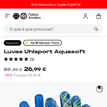
-10% Extra com o Cupão FLDAY10
Esgotado
Até
81
Member Points
Luvas Uhlsport Aquasoft
(
1
)
26
,
99
€
89
,
99
€
-70%
Poupas
63,00 €