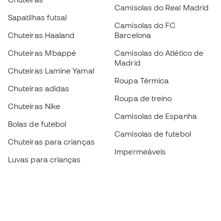
Camisolas do Real Madrid
Sapatilhas futsal
Camisolas do FC
Chuteiras Haaland
Barcelona
Chuteiras Mbappé
Camisolas do Atlético de
Madrid
Chuteiras Lamine Yamal
Roupa Térmica
Chuteiras adidas
Roupa de treino
Chuteiras Nike
Camisolas de Espanha
Bolas de futebol
Camisolas de futebol
Chuteiras para crianças
Impermeáveis
Luvas para crianças
Caneleiras
Sapatilhas para crianças
Roupa de guarda-redes
Roupa de futebol para
crianças
Black Friday