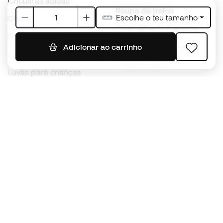
Chuteiras adidas
Roupa de treino
Escolhe o teu tamanho
Chuteiras Nike
Camisolas de Espanha
Bolas de futebol
Camisolas de futebol
Adicionar ao carrinho
Chuteiras para crianças
Impermeáveis
Luvas para crianças
Caneleiras
Sapatilhas para crianças
Roupa de guarda-redes
Roupa de futebol para
crianças
Black Friday
Luvas de guarda-redes
Torna-te
Member
agora
Acumula pontos e poupa nas tuas compras