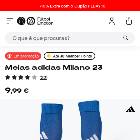
-10% Extra com o Cupão FLDAY10
Em promoção
Até
30
Member Points
Meias adidas Milano 23
(
22
)
9
,
99
€