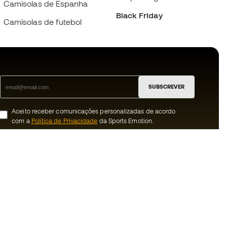
Camisolas de Espanha
Black Friday
Camisolas de futebol
SUBSCREVER
Aceito receber comunicações personalizadas de acordo
com a
Política de Privacidade
da Sports Emotion.
ion
#BeTheBest
 member
Na Sports Emotion promovemos uma
cultura de vida desportiva orientada para
nnosco
alcançar a felicidade plena do desportista,