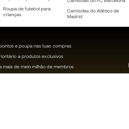
Camisolas do FC Barcelona
Roupa de futebol para
Camisolas do Atlético de
crianças
Madrid
pontos e poupa nas tuas compras
oritário a produtos exclusivos
a mais de meio milhão de membros
Ajudamos-te?
Fútbol Emot
Apoio ao cliente
Comunidade
Trocas e devoluções
Trabalha co