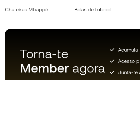
Chuteiras Mbappé
Bolas de futebol
Torna-te
Acumula 
Acesso pri
Member
agora
Junta-te 
Descarrega agora a app dos
loucos por material de futebol e
desfruta de compras mais