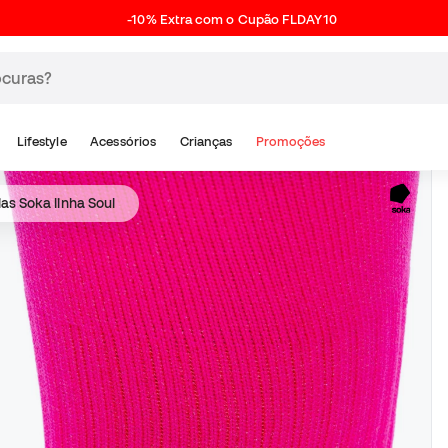
-10% Extra com o Cupão FLDAY10
Lifestyle
Acessórios
Crianças
Promoções
as Soka linha Soul