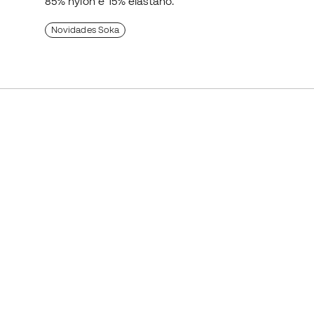
85% nylon e 15% elastano.
Novidades Soka