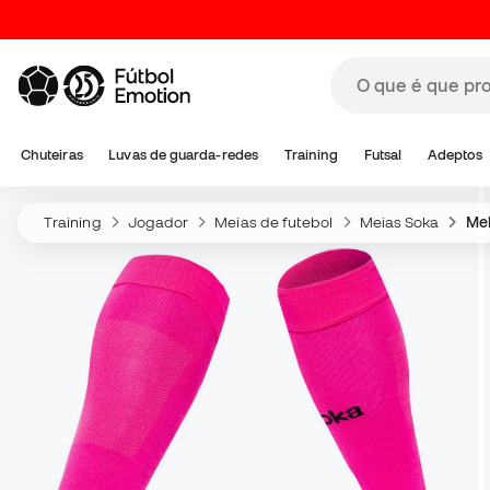
Chuteiras
Luvas de guarda-redes
Training
Futsal
Adeptos
Training
Jogador
Meias de futebol
Meias Soka
Mei