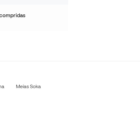
 compridas
ma
Meias Soka