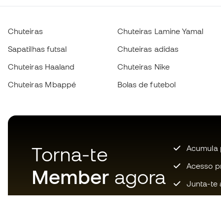
Chuteiras
Chuteiras Lamine Yamal
Sapatilhas futsal
Chuteiras adidas
Chuteiras Haaland
Chuteiras Nike
Chuteiras Mbappé
Bolas de futebol
Torna-te
Acumula 
Acesso pri
Member
agora
Junta-te 