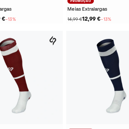
PROMOÇÃO
largas
Meias Extralargas
 €
12,99 €
−13%
14,99 €
−13%