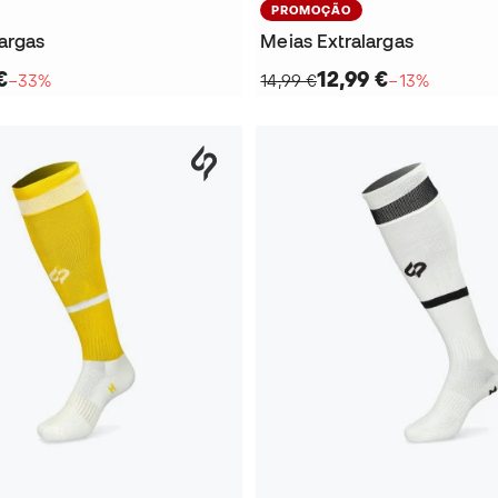
PROMOÇÃO
largas
Meias Extralargas
€
12,99 €
−33%
14,99 €
−13%