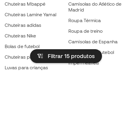
Chuteiras Mbappé
Camisolas do Atlético de
Madrid
Chuteiras Lamine Yamal
Roupa Térmica
Chuteiras adidas
Roupa de treino
Chuteiras Nike
Camisolas de Espanha
Bolas de futebol
Camisolas de futebol
Filtrar 15
produtos
Chuteiras para crianças
Impermeáveis
Luvas para crianças
Caneleiras
Sapatilhas para crianças
Roupa de guarda-redes
Roupa de futebol para
crianças
Black Friday
Luvas de guarda-redes
Torna-te