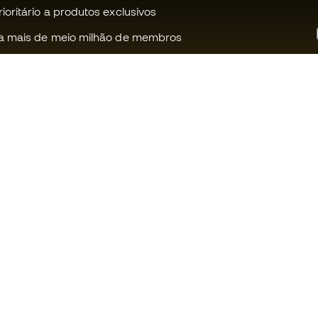
oritário a produtos exclusivos
a mais de meio milhão de membros
Ajudamos-te?
Fútbol Emot
Apoio ao cliente
Comunidade
Trocas e devoluções
Trabalha co
Guia de material de futebol
Condições g
venda
Equivalência de tamanhos de
chuteiras
Política de c
Compliance
Politica de p
Livro de Reclamações Eletrónico
Aviso legal