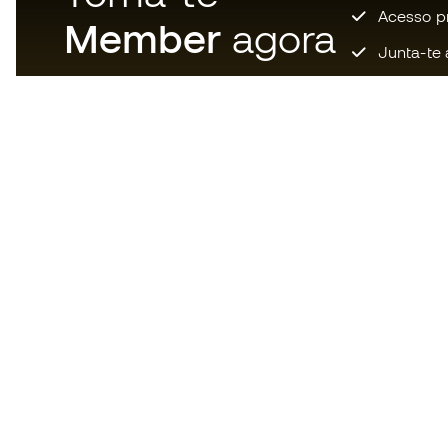
Acesso pri
Member
agora
Junta-te 
Descarrega agora a app dos
loucos por material de futebol e
desfruta de compras mais
rápidas e confortáveis.