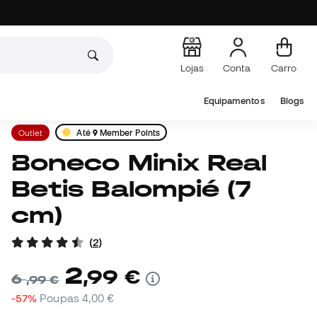
Lojas
Conta
Carro
Equipamentos
Blogs
Outlet
Até
9
Member Points
Boneco Minix Real
Betis Balompié (7
cm)
(
2
)
2
,
99
€
6
,
99
€
-57%
Poupas
4,00 €