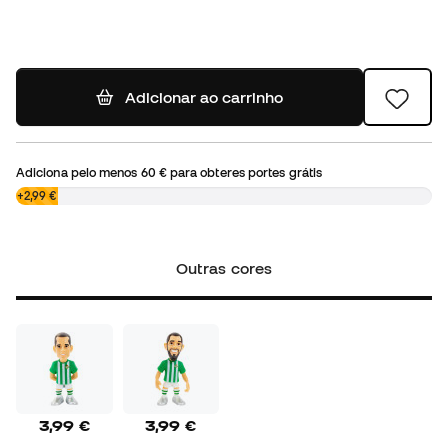
Adicionar ao carrinho
Adiciona pelo menos
60 €
para obteres portes grátis
0,00 €
+2,99 €
Outras cores
3,99 €
3,99 €