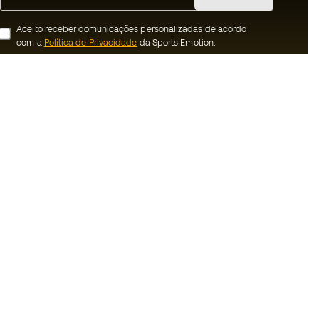
Aceito receber comunicações personalizadas de acordo
com a
Política de Privacidade
da Sports Emotion.
ion
#BeTheBest
 member
Na Sports Emotion promovemos uma
cultura de vida desportiva orientada para
nnosco
alcançar a felicidade plena do desportista,
graças ao ecossistema criado pela
erais de compra e
especialização de cada uma das marcas
que fazem parte do grupo.
ookies
Ver todas as lojas
rivacidade
Basketball Emotion