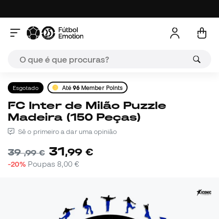
Esgotado
Até
96
Member Points
FC Inter de Milão Puzzle
Madeira (150 Peças)
Sê o primeiro a dar uma opinião
31
,
99
€
39
,
99
€
-20%
Poupas
8,00 €