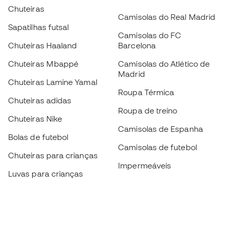
Chuteiras
Camisolas do Real Madrid
Sapatilhas futsal
Camisolas do FC
Chuteiras Haaland
Barcelona
Chuteiras Mbappé
Camisolas do Atlético de
Madrid
Chuteiras Lamine Yamal
Roupa Térmica
Chuteiras adidas
Roupa de treino
Chuteiras Nike
Camisolas de Espanha
Bolas de futebol
Camisolas de futebol
Chuteiras para crianças
Impermeáveis
Luvas para crianças
Caneleiras
Sapatilhas para crianças
Roupa de guarda-redes
Roupa de futebol para
crianças
Black Friday