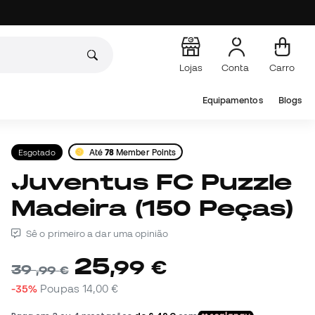
Lojas
Conta
Carro
Equipamentos
Blogs
Esgotado
Até
78
Member Points
Juventus FC Puzzle
Madeira (150 Peças)
Sê o primeiro a dar uma opinião
25
,
99
€
39
,
99
€
-35%
Poupas
14,00 €