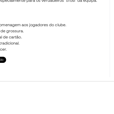
ecialmente para os verdadeiros "tifosi" da equipa.
homenagem aos jogadores do clube.
 de grossura.
l de cartão.
radicional.
cer.
do