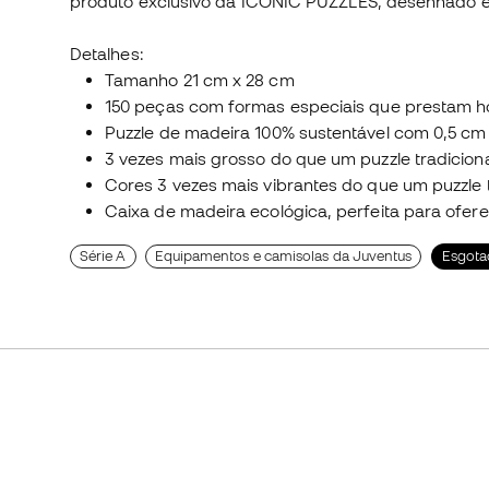
produto exclusivo da ICONIC PUZZLES, desenhado esp
Detalhes:
Tamanho 21 cm x 28 cm
150 peças com formas especiais que prestam 
Puzzle de madeira 100% sustentável com 0,5 cm
3 vezes mais grosso do que um puzzle tradiciona
Cores 3 vezes mais vibrantes do que um puzzle t
Caixa de madeira ecológica, perfeita para ofere
Série A
Equipamentos e camisolas da Juventus
Esgota