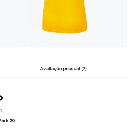
Avaliação pessoal (7)
o
19
Park 20