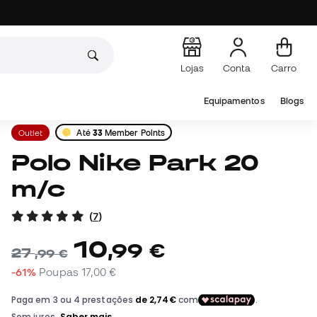
Lojas
Conta
Carro
Equipamentos
Blogs
Outlet
Até
33
Member Points
Polo Nike Park 20
m/c
(
7
)
10
,
99
€
27
,
99
€
-61%
Poupas
17,00 €