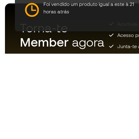
Foi vendido um produto igual a este à 21
horas atrás
Torna-te
Acumula 
Acesso pri
Member
agora
Junta-te 
Descarrega agora a app dos
loucos por material de futebol e
desfruta de compras mais
rápidas e confortáveis.