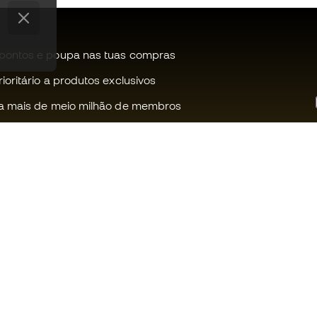
pontos e poupa nas tuas compras
oritário a produtos exclusivos
a mais de meio milhão de membros
Ajudamos-te?
Fútbol Emot
Apoio ao cliente
Comunidade
Trocas e devoluções
Trabalha co
Guia de material de futebol
Condições g
venda
Equivalência de tamanhos de