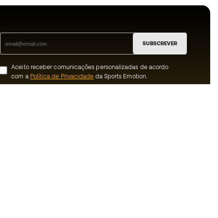
SUBSCREVER
Aceito receber comunicações personalizadas de acordo
com a
Política de Privacidade
da Sports Emotion.
ion
#BeTheBest
 member
Na Sports Emotion promovemos uma
cultura de vida desportiva orientada para
nnosco
alcançar a felicidade plena do desportista,
graças ao ecossistema criado pela
erais de compra e
especialização de cada uma das marcas
que fazem parte do grupo.