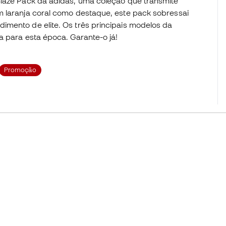
Blaze Pack da adidas, uma coleção que transmite
m laranja coral como destaque, este pack sobressai
imento de elite. Os três principais modelos da
a para esta época. Garante-o já!
Promoção