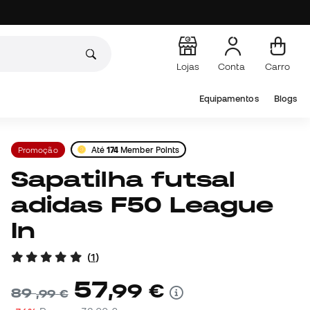
Lojas
Conta
Carro
Equipamentos
Blogs
Promoção
Até
174
Member Points
Sapatilha futsal
adidas F50 League
In
(
1
)
57
,
99
€
89
,
99
€