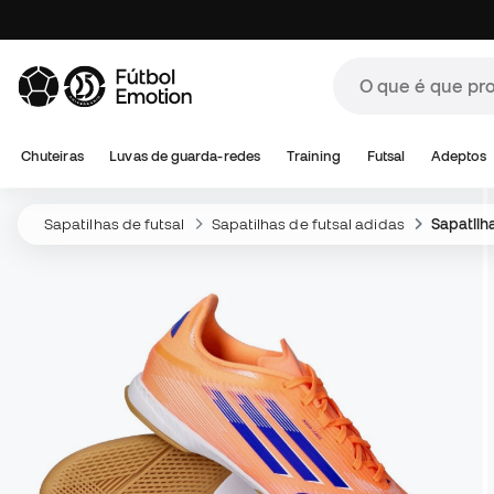
Chuteiras
Luvas de guarda-redes
Training
Futsal
Adeptos
Sapatilhas de futsal
Sapatilhas de futsal adidas
Sapatilh