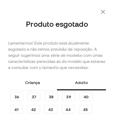
Produto esgotado
Lamentamos! Este produto está atualmente
Esgotado
Até
72
Member Points
esgotado e não temos previsão de reposição. A
Sapatilha futsal adidas Top
seguir sugerimos uma série de modelos com umas
Sala Competition II
características parecidas às do modelo que estavas
a consultar com o tamanho que necessitas.
(
2
)
23
,
99
€
79
,
99
€
Criança
Adulto
-70%
Poupas
56,00 €
36
37
38
39
40
41
42
43
44
45