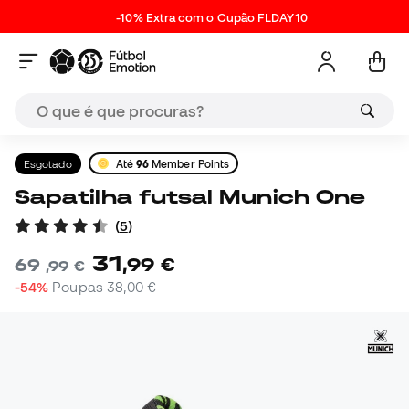
-10% Extra com o Cupão FLDAY10
Esgotado
Até
96
Member Points
Sapatilha futsal Munich One
(
5
)
31
,
99
€
69
,
99
€
-54%
Poupas
38,00 €