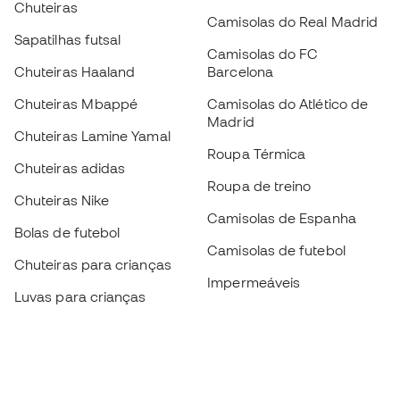
Chuteiras
Camisolas do Real Madrid
Sapatilhas futsal
Camisolas do FC
Chuteiras Haaland
Barcelona
Chuteiras Mbappé
Camisolas do Atlético de
Madrid
Chuteiras Lamine Yamal
Roupa Térmica
Chuteiras adidas
Roupa de treino
Chuteiras Nike
Camisolas de Espanha
Bolas de futebol
Camisolas de futebol
Chuteiras para crianças
Impermeáveis
Luvas para crianças
Caneleiras
Sapatilhas para crianças
Roupa de guarda-redes
Roupa de futebol para
crianças
Black Friday