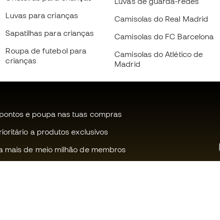
Luvas de guarda-redes
Luvas para crianças
Camisolas do Real Madrid
Sapatilhas para crianças
Camisolas do FC Barcelona
Roupa de futebol para
Camisolas do Atlético de
crianças
Madrid
pontos e poupa nas tuas compras
oritário a produtos exclusivos
a mais de meio milhão de membros
Ajudamos-te?
Fútbol Emot