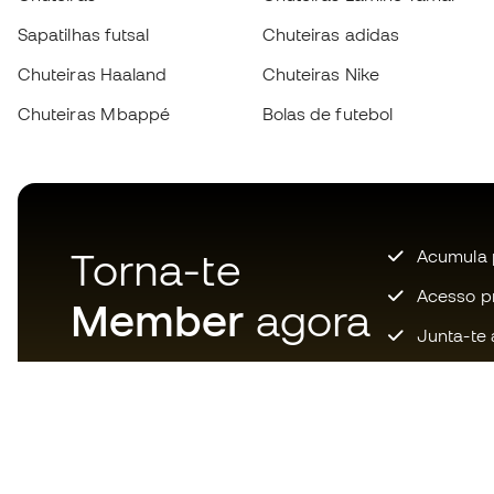
Sapatilhas futsal
Chuteiras adidas
Chuteiras Haaland
Chuteiras Nike
Chuteiras Mbappé
Bolas de futebol
Torna-te
Acumula 
Acesso pri
Member
agora
Junta-te 
Descarrega agora a app dos