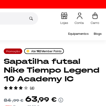
Lojas
Conta
Carro
Equipamentos
Blogs
Promoção
Até
192
Member Points
Sapatilha futsal
Nike Tiempo Legend
10 Academy IC
(
4
)
63
,
99
€
84
,
99
€