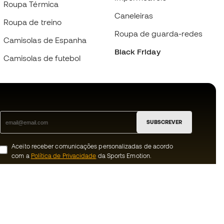
Roupa Térmica
Caneleiras
Roupa de treino
Roupa de guarda-redes
Camisolas de Espanha
Black Friday
Camisolas de futebol
SUBSCREVER
Aceito receber comunicações personalizadas de acordo
com a
Política de Privacidade
da Sports Emotion.
ion
#BeTheBest