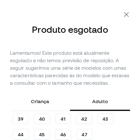
-10% Extra com o Cupão FLDAY10
Produto esgotado
Lamentamos! Este produto está atualmente
Esgotado
Até
87
Member Points
esgotado e não temos previsão de reposição. A
Sapatilha futsal Nike Tiempo
seguir sugerimos uma série de modelos com umas
Legend 10 Academy IC
características parecidas às do modelo que estavas
Criança
a consultar com o tamanho que necessitas.
(
2
)
Criança
Adulto
28
,
99
€
64
,
99
€
-55%
Poupas
36,00 €
39
40
41
42
43
44
45
46
47