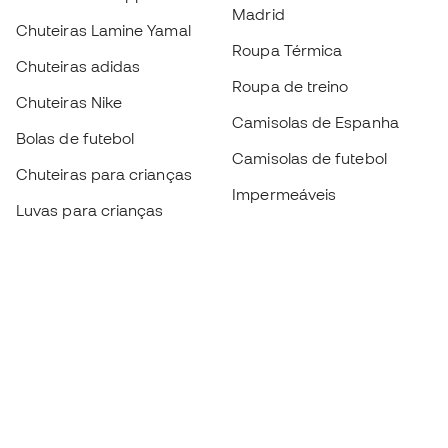
Madrid
Chuteiras Lamine Yamal
Roupa Térmica
Chuteiras adidas
Roupa de treino
Chuteiras Nike
Camisolas de Espanha
Bolas de futebol
Camisolas de futebol
Chuteiras para crianças
Impermeáveis
Luvas para crianças
Caneleiras
Sapatilhas para crianças
Roupa de guarda-redes
Roupa de futebol para
crianças
Black Friday
Luvas de guarda-redes
Torna-te