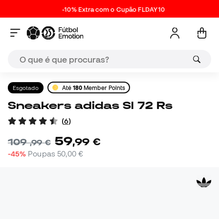
-10% Extra com o Cupão FLDAY10
Esgotado
Até
180
Member Points
Sneakers adidas Sl 72 Rs
(
6
)
59
,
99
€
109
,
99
€
-45%
Poupas
50,00 €