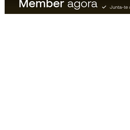
Member
agora
Junta-te 
Descarrega agora a app dos
loucos por material de futebol e
desfruta de compras mais
rápidas e confortáveis.