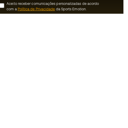
Aceito receber comunicações personalizadas de acordo
com a
Política de Privacidade
da Sports Emotion.
ion
#BeTheBest
 member
Na Sports Emotion promovemos uma
cultura de vida desportiva orientada para
nnosco
alcançar a felicidade plena do desportista,
graças ao ecossistema criado pela
erais de compra e
especialização de cada uma das marcas
que fazem parte do grupo.
ookies
Ver todas as lojas
rivacidade
Basketball Emotion
Running Emotion