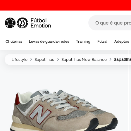
Chuteiras
Luvas de guarda-redes
Training
Futsal
Adeptos
Lifestyle
Sapatilhas
Sapatilhas New Balance
Sapatilh