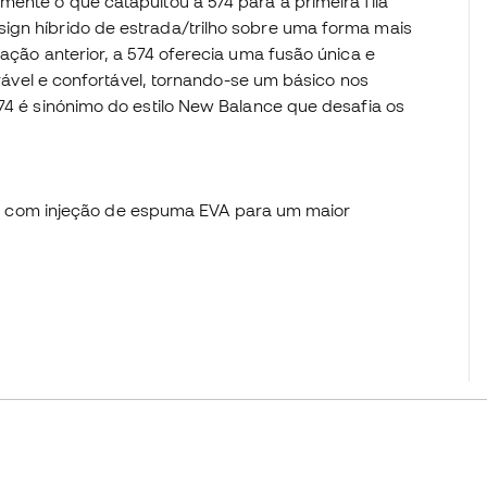
mente o que catapultou a 574 para a primeira fila
ign híbrido de estrada/trilho sobre uma forma mais
ração anterior, a 574 oferecia uma fusão única e
durável e confortável, tornando-se um básico nos
574 é sinónimo do estilo New Balance que desafia os
r com injeção de espuma EVA para um maior