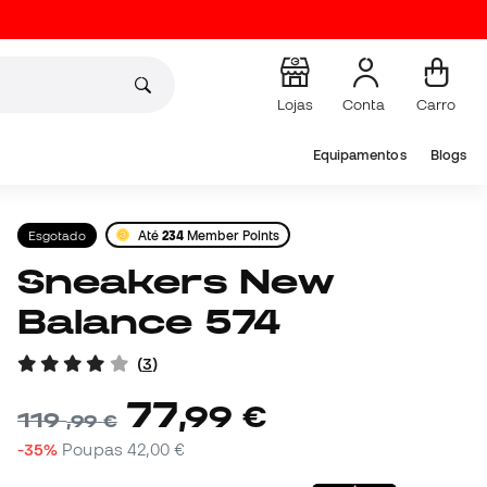
Lojas
Conta
Carro
Equipamentos
Blogs
Esgotado
Até
234
Member Points
Sneakers New
Balance 574
(
3
)
77
,
99
€
119
,
99
€
-35%
Poupas
42,00 €