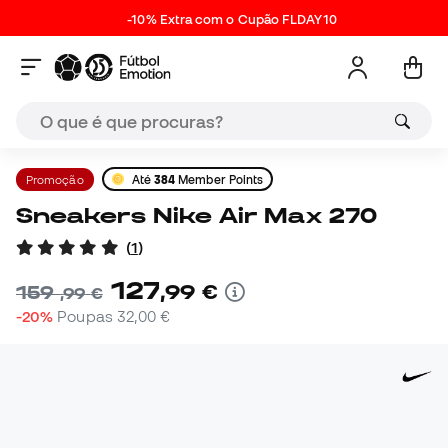
-10% Extra com o Cupão FLDAY10
Promoção
Até
384
Member Points
Sneakers Nike Air Max 270
(
1
)
127
,
99
€
159
,
99
€
-20%
Poupas
32,00 €