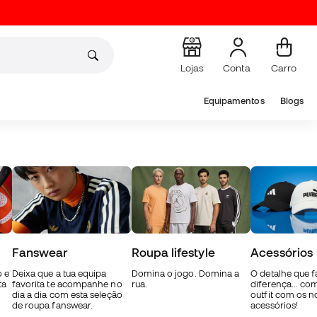
Lojas
Conta
Carro
Equipamentos
Blogs
Fanswear
Roupa lifestyle
Acessórios
o e
Deixa que a tua equipa
Domina o jogo. Domina a
O detalhe que f
ta
favorita te acompanhe no
rua.
diferença... co
dia a dia com esta seleção
outfit com os n
de roupa fanswear.
acessórios!