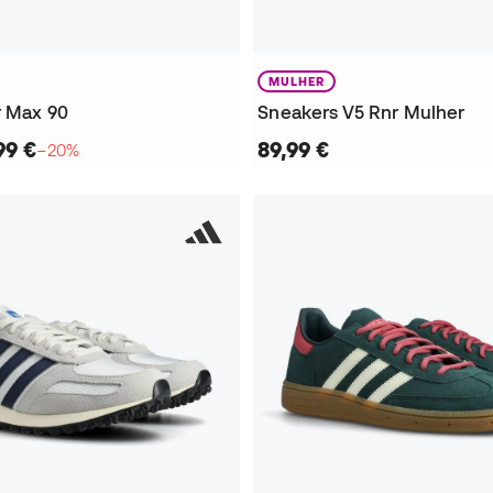
MULHER
r Max 90
Sneakers V5 Rnr Mulher
99 €
89,99 €
−20%