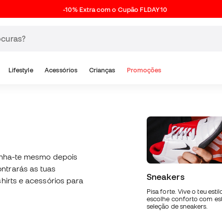
-10% Extra com o Cupão FLDAY10
Lifestyle
Acessórios
Crianças
Promoções
panha-te mesmo depois
ntrarás as tuas
Sneakers
hirts e acessórios para
Pisa forte. Vive o teu estil
escolhe conforto com es
seleção de sneakers.