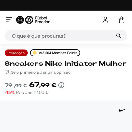
Promoção
Até
204
Member Points
Sneakers Nike Initiator Mulher
Sê o primeiro a dar uma opinião
67
,
99
€
79
,
99
€
-15%
Poupas
12,00 €