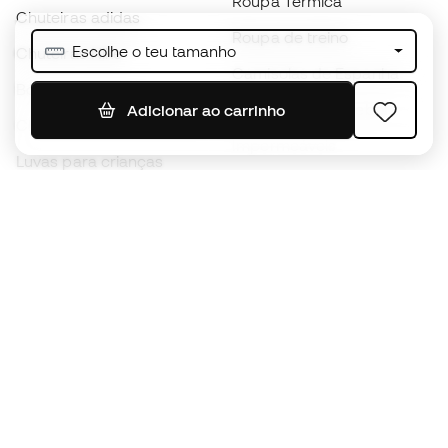
Roupa Térmica
Chuteiras adidas
Roupa de treino
Escolhe o teu tamanho
Chuteiras Nike
Camisolas de Espanha
Bolas de futebol
Camisolas de futebol
Adicionar ao carrinho
Chuteiras para crianças
Impermeáveis
Luvas para crianças
Caneleiras
Sapatilhas para crianças
Roupa de guarda-redes
Roupa de futebol para
crianças
Black Friday
Luvas de guarda-redes
Torna-te
Member
agora