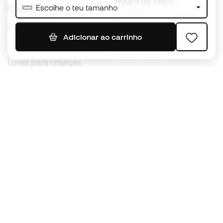
Roupa de treino
Escolhe o teu tamanho
Chuteiras Nike
Camisolas de Espanha
Bolas de futebol
Camisolas de futebol
Adicionar ao carrinho
Chuteiras para crianças
Impermeáveis
Luvas para crianças
Caneleiras
Sapatilhas para crianças
Roupa de guarda-redes
Roupa de futebol para
crianças
Black Friday
Luvas de guarda-redes
Torna-te
Member
agora
Acumula pontos e poupa nas tuas compras