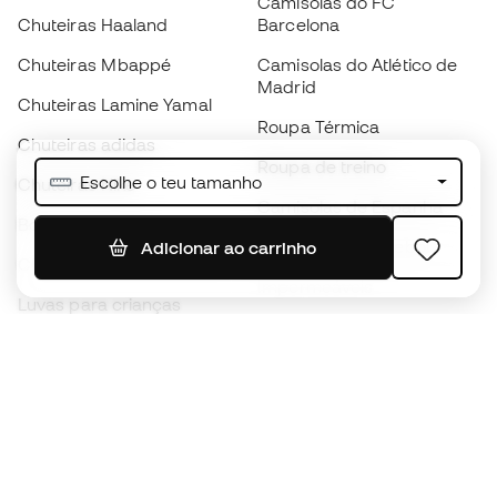
Camisolas do FC
Chuteiras Haaland
Barcelona
Chuteiras Mbappé
Camisolas do Atlético de
Madrid
Chuteiras Lamine Yamal
Roupa Térmica
Chuteiras adidas
Roupa de treino
Escolhe o teu tamanho
Chuteiras Nike
Camisolas de Espanha
Bolas de futebol
Camisolas de futebol
Adicionar ao carrinho
Chuteiras para crianças
Impermeáveis
Luvas para crianças
Caneleiras
Sapatilhas para crianças
Roupa de guarda-redes
Roupa de futebol para
crianças
Black Friday
Luvas de guarda-redes