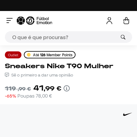
Outlet
Até
126
Member Points
Sneakers Nike T90 Mulher
Sê o primeiro a dar uma opinião
41
,
99
€
119
,
99
€
-65%
Poupas
78,00 €