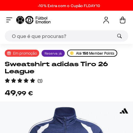
-10% Extra com o Cupão FLDAY10
Em promoção
Reserva já
Até
150
Member Points
Sweatshirt adidas Tiro 26
League
(
1
)
49
,
99
€