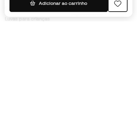
Camisolas de futebol
Adicionar ao carrinho
Chuteiras para crianças
Impermeáveis
Luvas para crianças
Caneleiras
Sapatilhas para crianças
Roupa de guarda-redes
Roupa de futebol para
crianças
Black Friday
Luvas de guarda-redes
Torna-te
Member
agora
Acumula pontos e poupa nas tuas compras
Acesso prioritário a produtos exclusivos
Junta-te a mais de meio milhão de membros