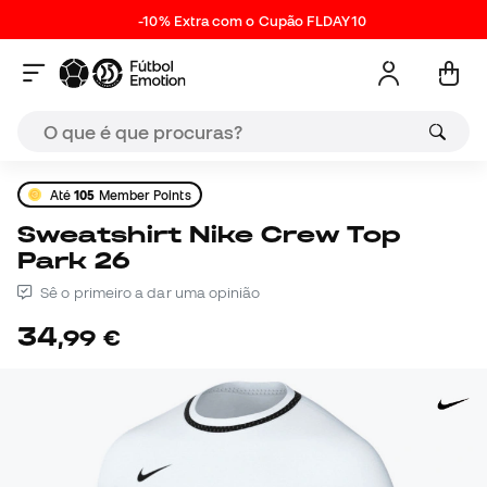
-10% Extra com o Cupão FLDAY10
Até
105
Member Points
Sweatshirt Nike Crew Top
Park 26
Sê o primeiro a dar uma opinião
34
,
99
€