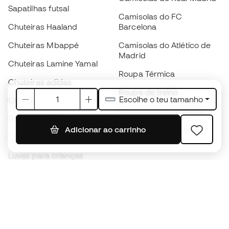
Sapatilhas futsal
Camisolas do FC
Chuteiras Haaland
Barcelona
Chuteiras Mbappé
Camisolas do Atlético de
Madrid
Chuteiras Lamine Yamal
Roupa Térmica
Chuteiras adidas
Roupa de treino
Escolhe o teu tamanho
Chuteiras Nike
Camisolas de Espanha
Bolas de futebol
Camisolas de futebol
Adicionar ao carrinho
Chuteiras para crianças
Impermeáveis
Luvas para crianças
Caneleiras
Sapatilhas para crianças
Roupa de guarda-redes
Roupa de futebol para
crianças
Black Friday
Luvas de guarda-redes