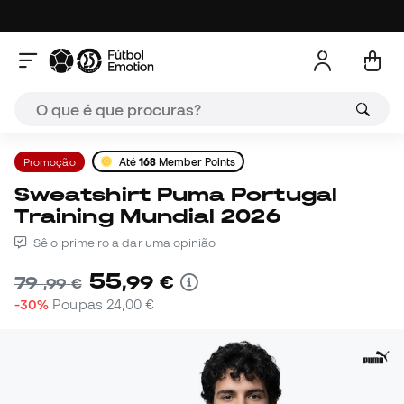
Promoção
Até
168
Member Points
Sweatshirt Puma Portugal
Training Mundial 2026
Sê o primeiro a dar uma opinião
55
,
99
€
79
,
99
€
-30%
Poupas
24,00 €