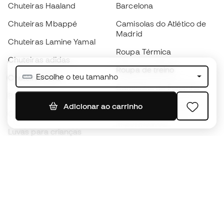
Chuteiras Haaland
Barcelona
Chuteiras Mbappé
Camisolas do Atlético de
Madrid
Chuteiras Lamine Yamal
Roupa Térmica
Chuteiras adidas
Roupa de treino
Escolhe o teu tamanho
Chuteiras Nike
Camisolas de Espanha
Bolas de futebol
Camisolas de futebol
Adicionar ao carrinho
Chuteiras para crianças
Impermeáveis
Luvas para crianças
Caneleiras
Sapatilhas para crianças
Roupa de guarda-redes
Roupa de futebol para
crianças
Black Friday
Luvas de guarda-redes