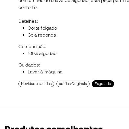
com um tecido suave de algodão, esta peça permite-
conforto.
Detalhes:
Corte folgado
Gola redonda
Composição:
100% algodão
Cuidados:
Lavar à máquina
Novidades adidas
adidas Originals
Esgotado