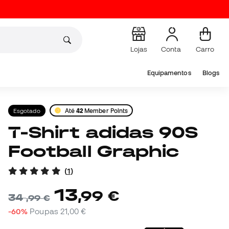
Lojas
Conta
Carro
Equipamentos
Blogs
Esgotado
Até
42
Member Points
T-Shirt adidas 90S
Football Graphic
(
1
)
13
,
99
€
34
,
99
€
-60%
Poupas
21,00 €