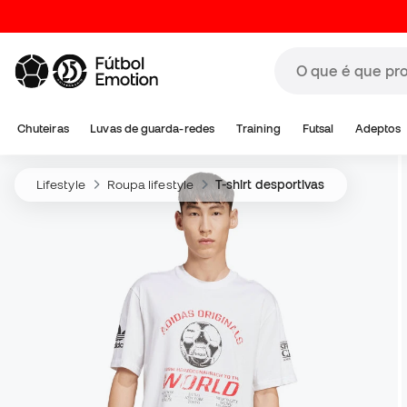
Chuteiras
Luvas de guarda-redes
Training
Futsal
Adeptos
Lifestyle
Roupa lifestyle
T-shirt desportivas